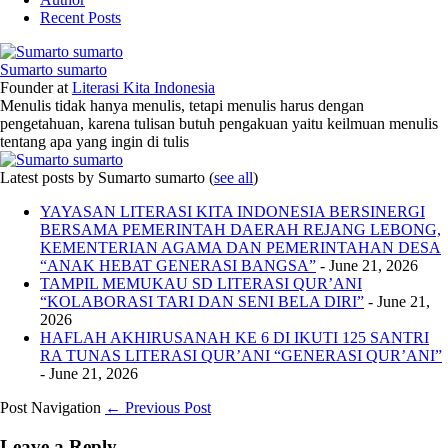
Recent Posts
Sumarto sumarto
Founder
at
Literasi Kita Indonesia
Menulis tidak hanya menulis, tetapi menulis harus dengan
pengetahuan, karena tulisan butuh pengakuan yaitu keilmuan menulis
tentang apa yang ingin di tulis
Latest posts by Sumarto sumarto
(
see all
)
YAYASAN LITERASI KITA INDONESIA BERSINERGI
BERSAMA PEMERINTAH DAERAH REJANG LEBONG,
KEMENTERIAN AGAMA DAN PEMERINTAHAN DESA
“ANAK HEBAT GENERASI BANGSA”
- June 21, 2026
TAMPIL MEMUKAU SD LITERASI QUR’ANI
“KOLABORASI TARI DAN SENI BELA DIRI”
- June 21,
2026
HAFLAH AKHIRUSANAH KE 6 DI IKUTI 125 SANTRI
RA TUNAS LITERASI QUR’ANI “GENERASI QUR’ANI”
- June 21, 2026
Post Navigation
← Previous Post
Leave a Reply