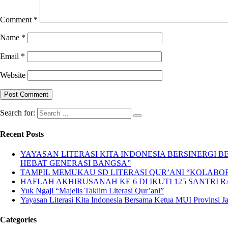
Comment
*
Name
*
Email
*
Website
Search for:
Recent Posts
YAYASAN LITERASI KITA INDONESIA BERSINERGI
HEBAT GENERASI BANGSA”
TAMPIL MEMUKAU SD LITERASI QUR’ANI “KOLABORA
HAFLAH AKHIRUSANAH KE 6 DI IKUTI 125 SANTRI R
Yuk Ngaji “Majelis Taklim Literasi Qur’ani”
Yayasan Literasi Kita Indonesia Bersama Ketua MUI Provinsi 
Categories