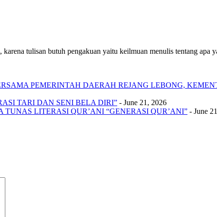
 karena tulisan butuh pengakuan yaitu keilmuan menulis tentang apa yan
 BERSAMA PEMERINTAH DAERAH REJANG LEBONG, KEME
SI TARI DAN SENI BELA DIRI”
- June 21, 2026
A TUNAS LITERASI QUR’ANI “GENERASI QUR’ANI”
- June 2