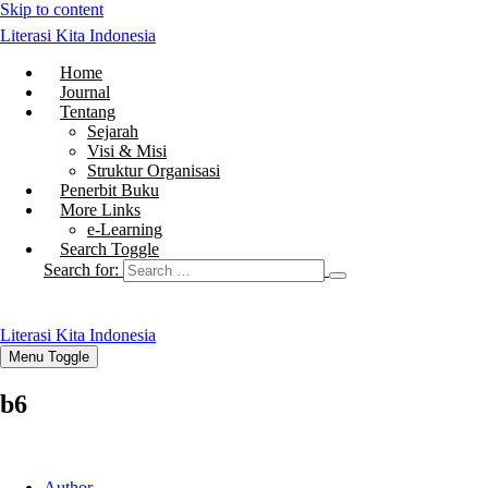
Skip to content
Literasi Kita Indonesia
Home
Journal
Tentang
Sejarah
Visi & Misi
Struktur Organisasi
Penerbit Buku
More Links
e-Learning
Search Toggle
Search for:
Literasi Kita Indonesia
Menu Toggle
b6
Author