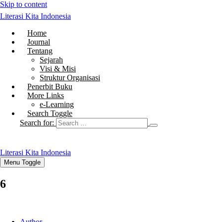
Skip to content
Literasi Kita Indonesia
Home
Journal
Tentang
Sejarah
Visi & Misi
Struktur Organisasi
Penerbit Buku
More Links
e-Learning
Search Toggle
Search for:
Literasi Kita Indonesia
Menu Toggle
6
Author