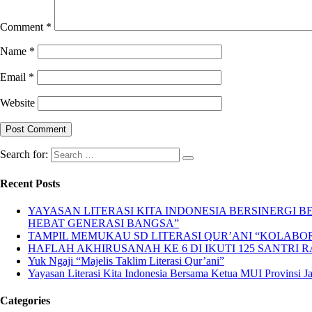
Comment
*
Name
*
Email
*
Website
Search for:
Recent Posts
YAYASAN LITERASI KITA INDONESIA BERSINERGI
HEBAT GENERASI BANGSA”
TAMPIL MEMUKAU SD LITERASI QUR’ANI “KOLABORA
HAFLAH AKHIRUSANAH KE 6 DI IKUTI 125 SANTRI R
Yuk Ngaji “Majelis Taklim Literasi Qur’ani”
Yayasan Literasi Kita Indonesia Bersama Ketua MUI Provinsi 
Categories