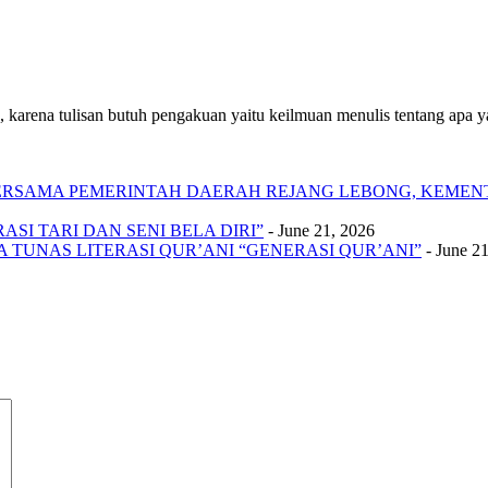
 karena tulisan butuh pengakuan yaitu keilmuan menulis tentang apa yan
 BERSAMA PEMERINTAH DAERAH REJANG LEBONG, KEME
SI TARI DAN SENI BELA DIRI”
- June 21, 2026
A TUNAS LITERASI QUR’ANI “GENERASI QUR’ANI”
- June 2