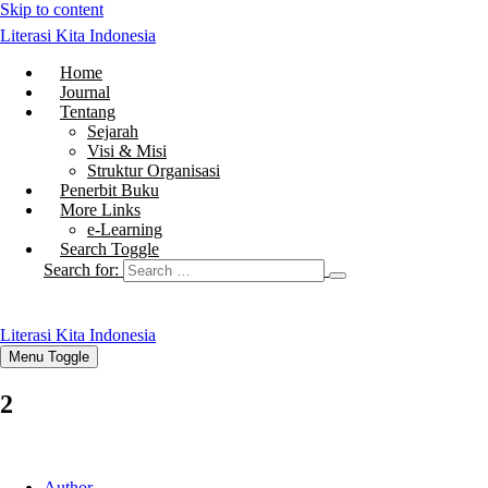
Skip to content
Literasi Kita Indonesia
Home
Journal
Tentang
Sejarah
Visi & Misi
Struktur Organisasi
Penerbit Buku
More Links
e-Learning
Search Toggle
Search for:
Literasi Kita Indonesia
Menu Toggle
2
Author