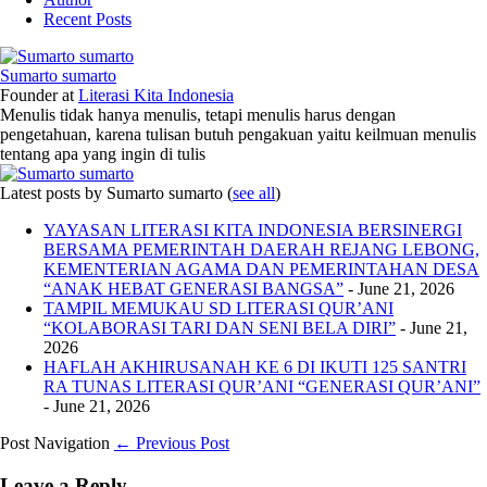
Recent Posts
Sumarto sumarto
Founder
at
Literasi Kita Indonesia
Menulis tidak hanya menulis, tetapi menulis harus dengan
pengetahuan, karena tulisan butuh pengakuan yaitu keilmuan menulis
tentang apa yang ingin di tulis
Latest posts by Sumarto sumarto
(
see all
)
YAYASAN LITERASI KITA INDONESIA BERSINERGI
BERSAMA PEMERINTAH DAERAH REJANG LEBONG,
KEMENTERIAN AGAMA DAN PEMERINTAHAN DESA
“ANAK HEBAT GENERASI BANGSA”
- June 21, 2026
TAMPIL MEMUKAU SD LITERASI QUR’ANI
“KOLABORASI TARI DAN SENI BELA DIRI”
- June 21,
2026
HAFLAH AKHIRUSANAH KE 6 DI IKUTI 125 SANTRI
RA TUNAS LITERASI QUR’ANI “GENERASI QUR’ANI”
- June 21, 2026
Post Navigation
← Previous Post
Leave a Reply