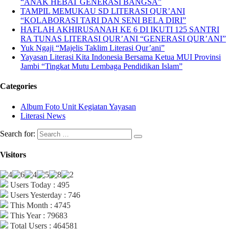
“ANAK HEBAT GENERASI BANGSA”
TAMPIL MEMUKAU SD LITERASI QUR’ANI
“KOLABORASI TARI DAN SENI BELA DIRI”
HAFLAH AKHIRUSANAH KE 6 DI IKUTI 125 SANTRI
RA TUNAS LITERASI QUR’ANI “GENERASI QUR’ANI”
Yuk Ngaji “Majelis Taklim Literasi Qur’ani”
Yayasan Literasi Kita Indonesia Bersama Ketua MUI Provinsi
Jambi “Tingkat Mutu Lembaga Pendidikan Islam”
Categories
Album Foto Unit Kegiatan Yayasan
Literasi News
Search for:
Visitors
Users Today : 495
Users Yesterday : 746
This Month : 4745
This Year : 79683
Total Users : 464581