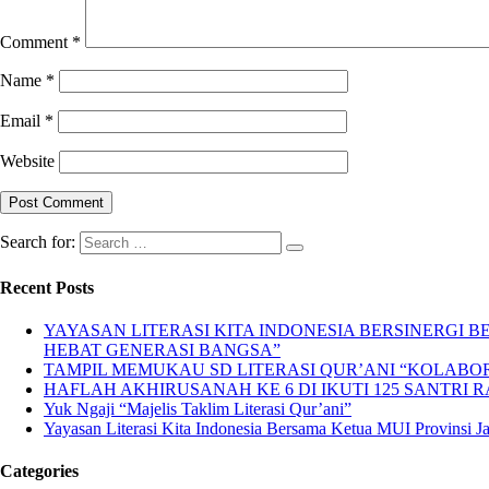
Comment
*
Name
*
Email
*
Website
Search for:
Recent Posts
YAYASAN LITERASI KITA INDONESIA BERSINERGI
HEBAT GENERASI BANGSA”
TAMPIL MEMUKAU SD LITERASI QUR’ANI “KOLABORA
HAFLAH AKHIRUSANAH KE 6 DI IKUTI 125 SANTRI R
Yuk Ngaji “Majelis Taklim Literasi Qur’ani”
Yayasan Literasi Kita Indonesia Bersama Ketua MUI Provinsi 
Categories