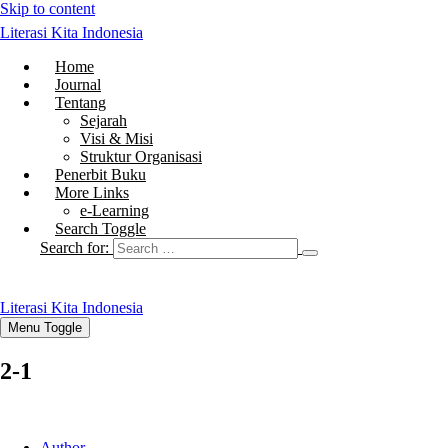
Skip to content
Literasi Kita Indonesia
Home
Journal
Tentang
Sejarah
Visi & Misi
Struktur Organisasi
Penerbit Buku
More Links
e-Learning
Search Toggle
Search for:
Literasi Kita Indonesia
Menu Toggle
2-1
Author