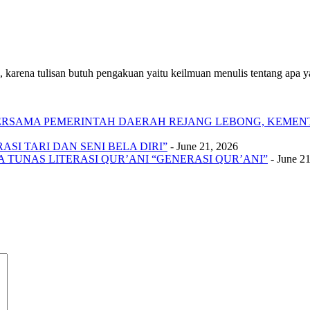
 karena tulisan butuh pengakuan yaitu keilmuan menulis tentang apa yan
 BERSAMA PEMERINTAH DAERAH REJANG LEBONG, KEME
SI TARI DAN SENI BELA DIRI”
- June 21, 2026
A TUNAS LITERASI QUR’ANI “GENERASI QUR’ANI”
- June 2