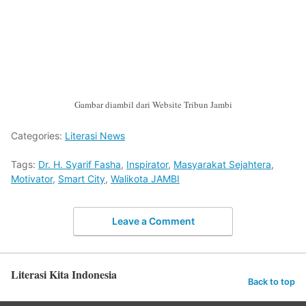
Gambar diambil dari Website Tribun Jambi
Categories:
Literasi News
Tags:
Dr. H. Syarif Fasha
,
Inspirator
,
Masyarakat Sejahtera
,
Motivator
,
Smart City
,
Walikota JAMBI
Leave a Comment
Literasi Kita Indonesia
Back to top