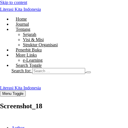
Skip to content
Literasi Kita Indonesia
Home
Journal
Tentang
Sejarah
Visi & Misi
Struktur Organisasi
Penerbit Buku
More Links
e-Learning
Search Toggle
Search for:
Literasi Kita Indonesia
Menu Toggle
Screenshot_18
Author