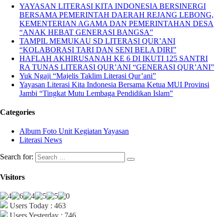
YAYASAN LITERASI KITA INDONESIA BERSINERGI
BERSAMA PEMERINTAH DAERAH REJANG LEBONG,
KEMENTERIAN AGAMA DAN PEMERINTAHAN DESA
“ANAK HEBAT GENERASI BANGSA”
TAMPIL MEMUKAU SD LITERASI QUR’ANI
“KOLABORASI TARI DAN SENI BELA DIRI”
HAFLAH AKHIRUSANAH KE 6 DI IKUTI 125 SANTRI
RA TUNAS LITERASI QUR’ANI “GENERASI QUR’ANI”
Yuk Ngaji “Majelis Taklim Literasi Qur’ani”
Yayasan Literasi Kita Indonesia Bersama Ketua MUI Provinsi
Jambi “Tingkat Mutu Lembaga Pendidikan Islam”
Categories
Album Foto Unit Kegiatan Yayasan
Literasi News
Search for:
Visitors
Users Today : 463
Users Yesterday : 746